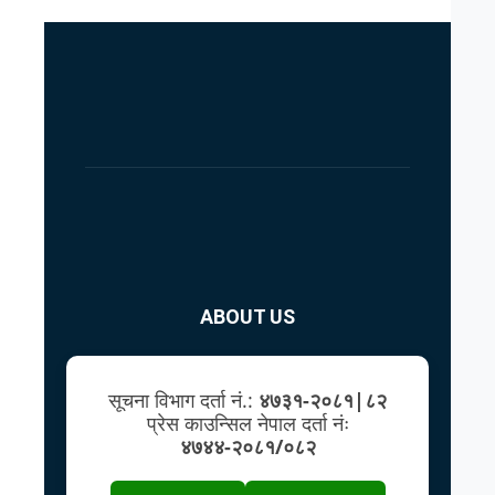
ABOUT US
सूचना विभाग दर्ता नं.:
४७३१-२०८१|८२
प्रेस काउन्सिल नेपाल दर्ता नंः
४७४४-२०८१/०८२