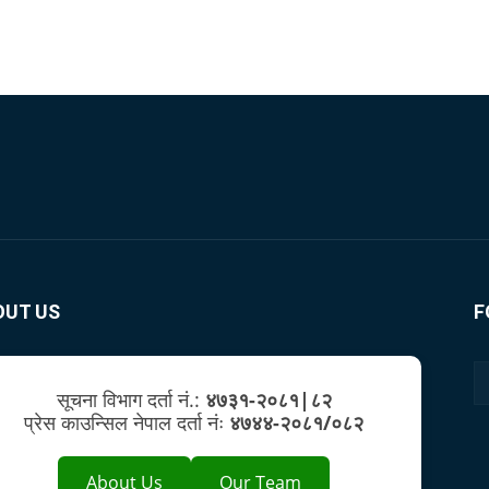
OUT US
F
सूचना विभाग दर्ता नं.:
४७३१-२०८१|८२
प्रेस काउन्सिल नेपाल दर्ता नंः
४७४४-२०८१/०८२
About Us
Our Team