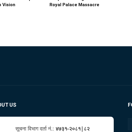
 Vision
Royal Palace Massacre
OUT US
F
सूचना विभाग दर्ता नं.:
४७३१-२०८१|८२