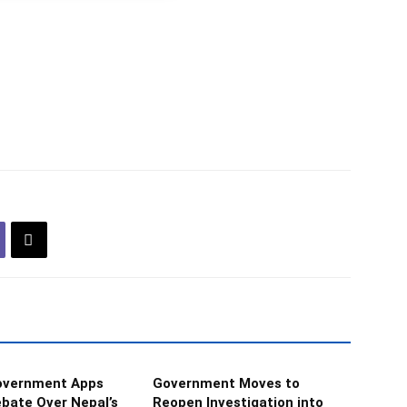
Government Apps
Government Moves to
bate Over Nepal’s
Reopen Investigation into