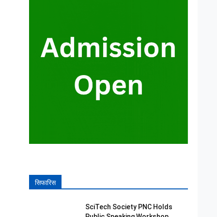
सिफारिस
SciTech Society PNC Holds
Public Speaking Workshop