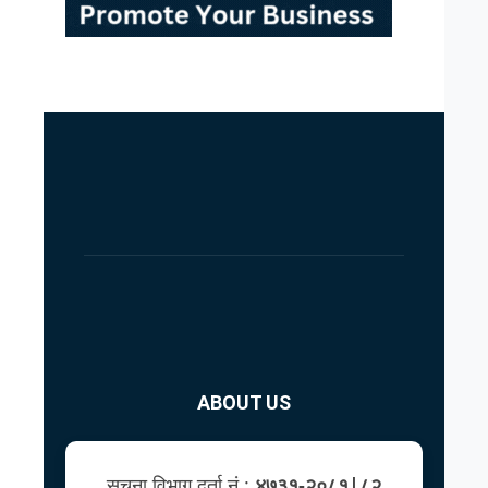
ABOUT US
सूचना विभाग दर्ता नं.:
४७३१-२०८१|८२