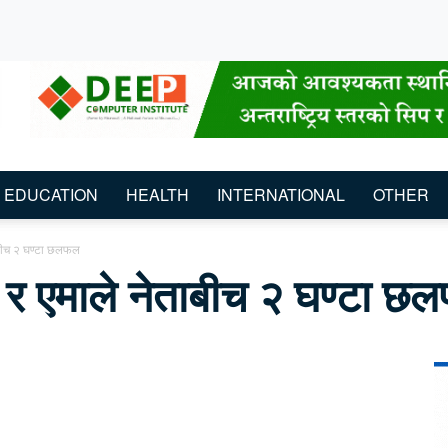
EDUCATION
HEALTH
INTERNATIONAL
OTHER
ताबीच २ घण्टा छलफल
ेस र एमाले नेताबीच २ घण्टा 