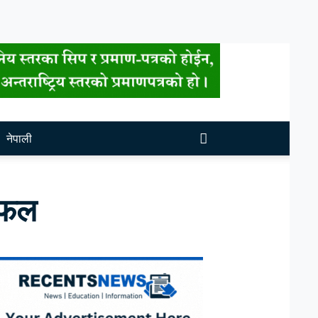
नेपाली
छलफल