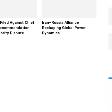
 Filed Against Chief
Iran–Russia Alliance
Recommendation
Reshaping Global Power
ority Dispute
Dynamics