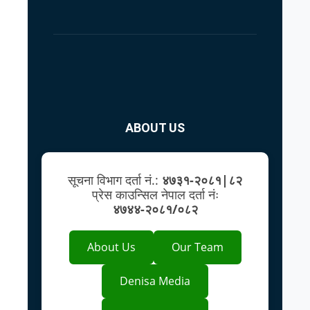
ABOUT US
सूचना विभाग दर्ता नं.:
४७३१-२०८१|८२
प्रेस काउन्सिल नेपाल दर्ता नंः
४७४४-२०८१/०८२
About Us
Our Team
Denisa Media