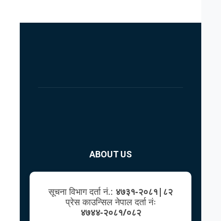
ABOUT US
सूचना विभाग दर्ता नं.:
४७३१-२०८१|८२
प्रेस काउन्सिल नेपाल दर्ता नंः
४७४४-२०८१/०८२