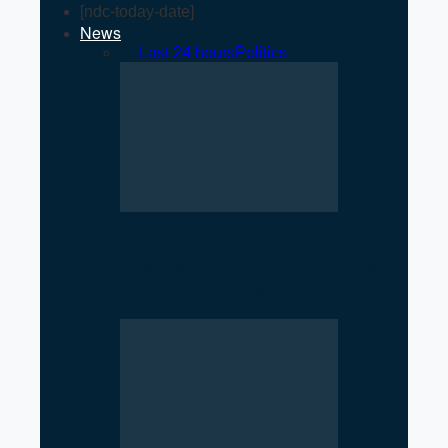
[ndc-today-date]
News
All
Last 24 hours
Politics
Rise of Government Apps
Sparks Debate Over Nepal’s
Super App Vision