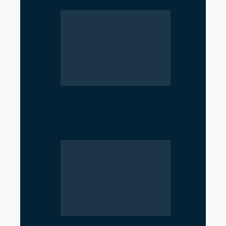
Geopolitical Struggle
Intensifies in the Strait of
Hormuz as US, Iran,…