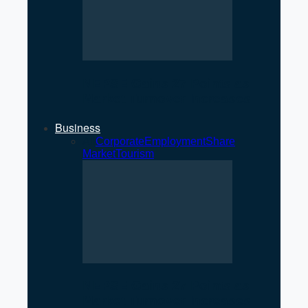
NEPSE Gains 27 Points as
Market Turnover Increases
Business
All
Corporate
Employment
Share
Market
Tourism
NEPSE Gains 27 Points as
Market Turnover Increases