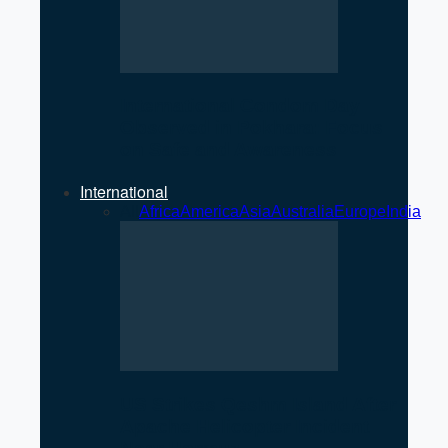
International Condom Day
Observed in Pokhara: Focus
on Safe and Awareness
International
All
Africa
America
Asia
Australia
Europe
India
US Strikes Qeshm Island After
Apache Helicopter Incident