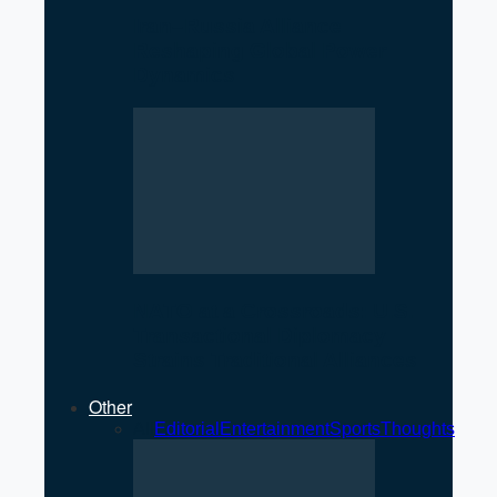
Iran–Russia Alliance
Reshaping Global Power
Dynamics
NATO at a Crossroads: U.S.
Transactional Diplomacy
Strains Traditional Alliances
Other
All
Editorial
Entertainment
Sports
Thoughts