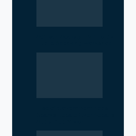
SciTech Society PNC Holds
Public Speaking Workshop
Rise of Government Apps
Sparks Debate Over Nepal’s
Super App Vision