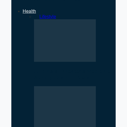
Health
All
Lifestyle
Oil Crisis Threatens Medicine
Supply Chain in Nepal