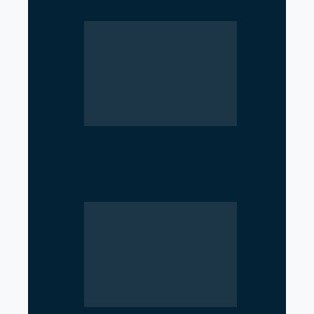
Near Hormuz
Iran’s Nuclear Shift Intensifies
Confrontation with the United
States