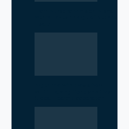
From Nurse to Minister: Nisha
Mehta Takes Charge of Nepal’s
Health…
Argentina Withdraws from
WHO, Raising Concerns Over
Global Health Cooperation