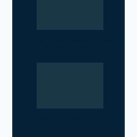
Parliament Deadlock Deepens
After Prime Minister’s Border
Remarks
Iran’s Nuclear Shift Intensifies
Confrontation with the United
States