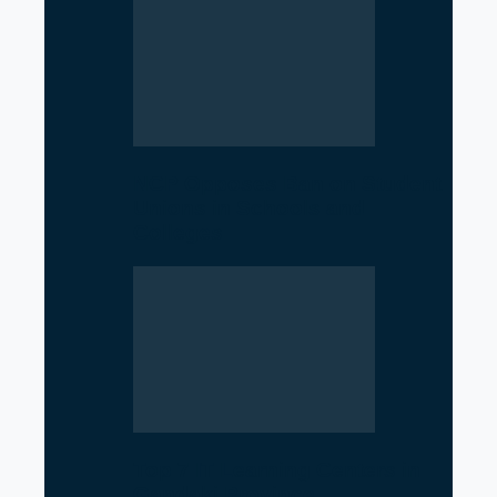
NCP Opposes Ban on Student
Unions in Schools and
Colleges
Top 7 IT Learning Centers in
Gandaki Province