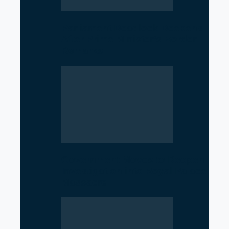
Parliament Deadlock Deepens
After Prime Minister’s Border
Remarks
Government Moves to Reopen
Investigation into Royal Palace
Massacre