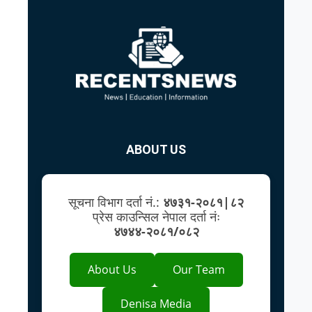
ABOUT US
सूचना विभाग दर्ता नं.:
४७३१-२०८१|८२
प्रेस काउन्सिल नेपाल दर्ता नंः
४७४४-२०८१/०८२
About Us
Our Team
Denisa Media