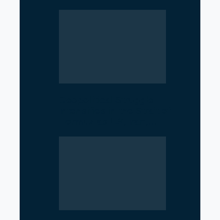
Geopolitical Struggle
Intensifies in the Strait of
Hormuz as US, Iran,…