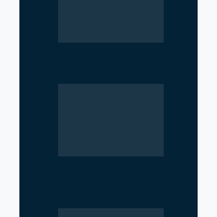
SciTech Society PNC Holds
Public Speaking Workshop
Rise of Government Apps
Sparks Debate Over Nepal’s
Super App Vision