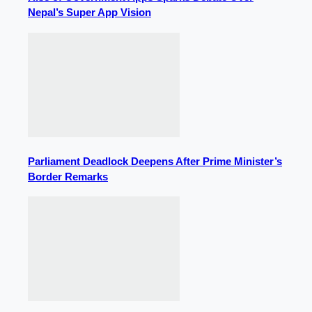
Nepal’s Super App Vision
Parliament Deadlock Deepens After Prime Minister’s
Border Remarks