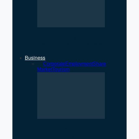
NEPSE Gains 27 Points as
Market Turnover Increases
Business
All
Corporate
Employment
Share
Market
Tourism
NEPSE Gains 27 Points as
Market Turnover Increases