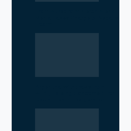
From Nurse to Minister: Nisha
Mehta Takes Charge of Nepal’s
Health…
Argentina Withdraws from
WHO, Raising Concerns Over
Global Health Cooperation