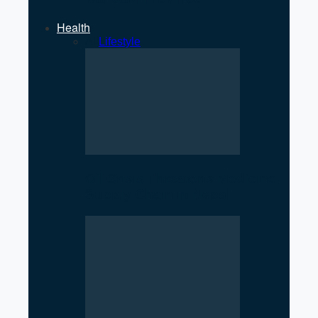
Health
All
Lifestyle
Oil Crisis Threatens Medicine
Supply Chain in Nepal