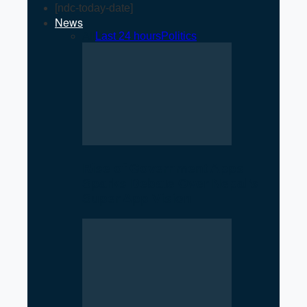
[ndc-today-date]
News
All
Last 24 hours
Politics
Rise of Government Apps
Sparks Debate Over Nepal’s
Super App Vision