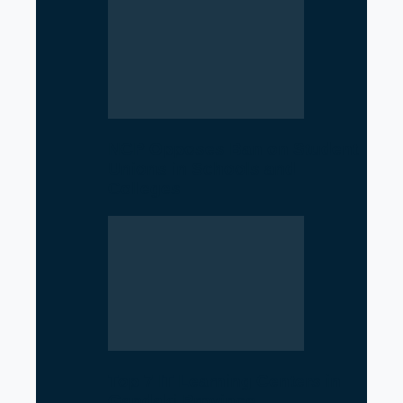
NCP Opposes Ban on Student
Unions in Schools and
Colleges
Top 7 IT Learning Centers in
Gandaki Province