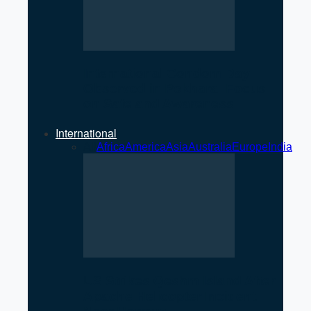
International Condom Day
Observed in Pokhara: Focus
on Safe and Awareness
International
All
Africa
America
Asia
Australia
Europe
India
US Strikes Qeshm Island After
Apache Helicopter Incident