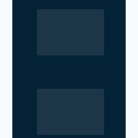
Near Hormuz
Iran’s Nuclear Shift Intensifies
Confrontation with the United
States