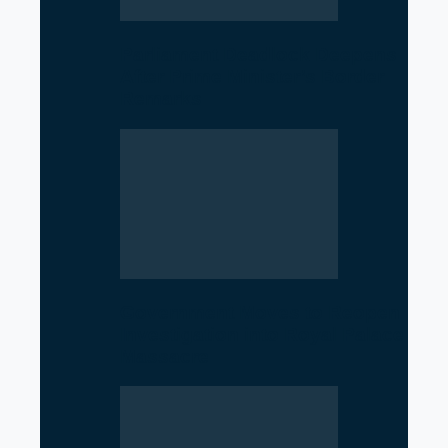
Parliament Deadlock Deepens
After Prime Minister’s Border
Remarks
Government Moves to Reopen
Investigation into Royal Palace
Massacre