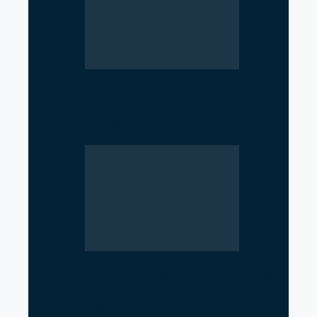
Parliament Deadlock Deepens
After Prime Minister’s Border
Remarks
Iran’s Nuclear Shift Intensifies
Confrontation with the United
States