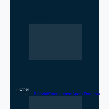
Iran–Russia Alliance
Reshaping Global Power
Dynamics
NATO at a Crossroads: U.S.
Transactional Diplomacy
Strains Traditional Alliances
Other
All
Editorial
Entertainment
Sports
Thoughts