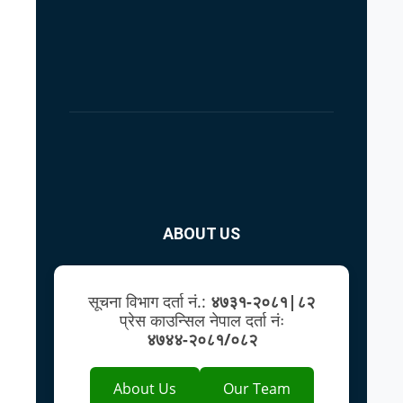
ABOUT US
सूचना विभाग दर्ता नं.:
४७३१-२०८१|८२
प्रेस काउन्सिल नेपाल दर्ता नंः
४७४४-२०८१/०८२
About Us
Our Team