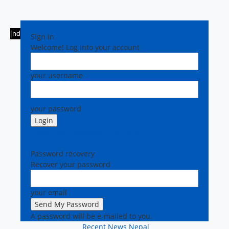
[ndc-today-date]
Sign in
Welcome! Log into your account
your username
your password
Forgot your password? Get help
Privacy Policy
Password recovery
Recover your password
your email
A password will be e-mailed to you.
Recent News Nepal