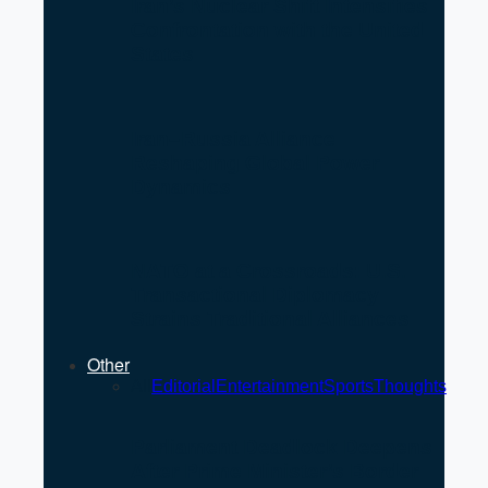
Iran’s Nuclear Shift Intensifies
Confrontation with the United
States
Iran–Russia Alliance
Reshaping Global Power
Dynamics
NATO at a Crossroads: U.S.
Transactional Diplomacy
Strains Traditional Alliances
Other
All
Editorial
Entertainment
Sports
Thoughts
Parliament Deadlock Deepens
After Prime Minister’s Border