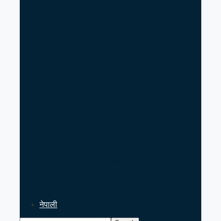
Remarks
Iran’s Nuclear Shift Intensifies
Confrontation with the United
States
Iran–Russia Alliance
Reshaping Global Power
Dynamics
PM Balen Shah’s India Visit
Signals Key Test for Nepal’s
Foreign…
नेपाली