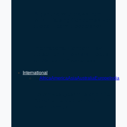
Argentina Withdraws from
WHO, Raising Concerns Over
Global Health Cooperation
International Condom Day
Observed in Pokhara: Focus
on Safe and Awareness
International
All
Africa
America
Asia
Australia
Europe
India
US Strikes Qeshm Island After
Apache Helicopter Incident
Near Hormuz