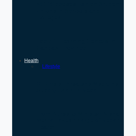
NCP Opposes Ban on Student
Unions in Schools and
Colleges
Top 7 IT Learning Centers in
Gandaki Province
Health
All
Lifestyle
Oil Crisis Threatens Medicine
Supply Chain in Nepal
From Nurse to Minister: Nisha
Mehta Takes Charge of Nepal’s
Health…