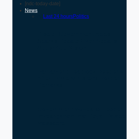
[ndc-today-date]
News
All
Last 24 hours
Politics
Rise of Government Apps
Sparks Debate Over Nepal’s
Super App Vision
Parliament Deadlock Deepens
After Prime Minister’s Border
Remarks
Government Moves to Reopen
Investigation into Royal Palace
Massacre