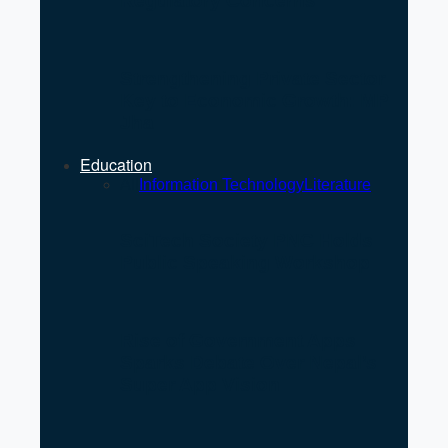
Regulatory Concerns
Strengthening Private Sector
Key to Economic Growth: MP
Jha
Education
All
Information Technology
Literature
SciTech Society PNC Holds
Public Speaking Workshop
Rise of Government Apps
Sparks Debate Over Nepal’s
Super App Vision