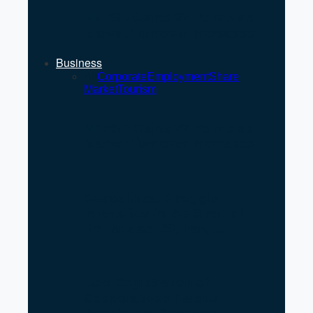
NEPSE Gains 27 Points as
Market Turnover Increases
Business
All
Corporate
Employment
Share
Market
Tourism
NEPSE Gains 27 Points as
Market Turnover Increases
Geopolitical Struggle
Intensifies in the Strait of
Hormuz as US, Iran,…
Low Registration of
Cooperatives Raises