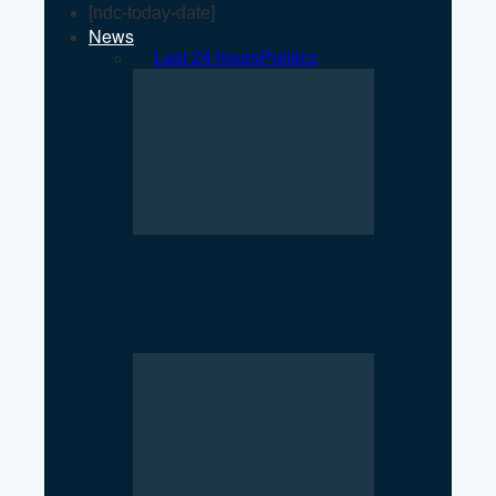
[ndc-today-date]
News
All
Last 24 hours
Politics
Rise of Government Apps
Sparks Debate Over Nepal’s
Super App Vision