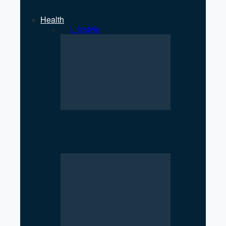
Health
All
Lifestyle
Oil Crisis Threatens Medicine
Supply Chain in Nepal