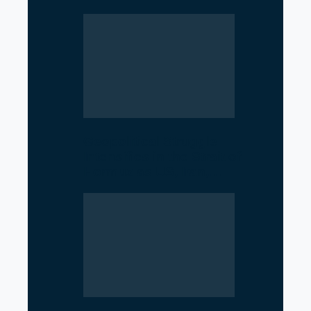
Geopolitical Struggle
Intensifies in the Strait of
Hormuz as US, Iran,…