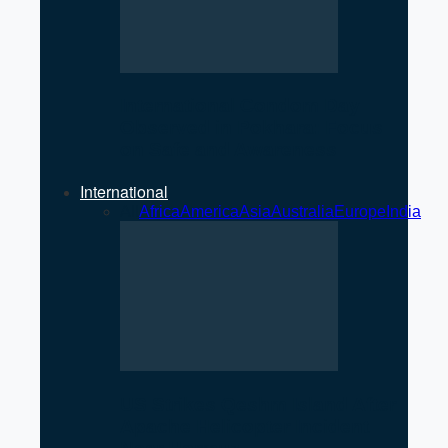
International Condom Day
Observed in Pokhara: Focus
on Safe and Awareness
International
All
Africa
America
Asia
Australia
Europe
India
US Strikes Qeshm Island After
Apache Helicopter Incident