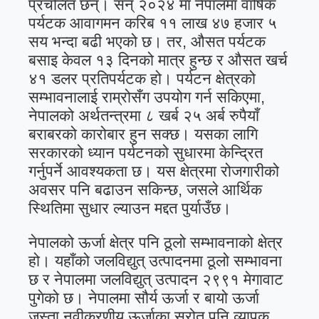
प्रचलित छन्। सन् २०२४ मा नेपालमा वार्षिक
पर्यटक आवागमन करिब ११ लाख ४७ हजार ५
सय भन्दा बढी भएको छ। तर, औसत पर्यटक
बसाइ केवल १३ दिनको मात्र हुन्छ र औसत खर्च
४१ डलर प्रतिपर्यटक हो। पर्यटन क्षेत्रको
सम्भावनालाई राम्रोसँग उपयोग गर्न सकिएमा,
नेपालको अर्थतन्त्रमा ८ खर्ब २५ अर्ब रुपैयाँ
बराबरको कारोबार हुन सक्छ। यसका लागि
सरकारको ध्यान पर्यटनको सुधारमा केन्द्रित
गर्नुपर्ने आवश्यकता छ। यस क्षेत्रमा रोजगारीको
अवसर पनि बढाउन सकिन्छ, जसले आर्थिक
स्थितिमा सुधार ल्याउन मद्दत पुर्याउँछ।
नेपालको ऊर्जा क्षेत्र पनि ठूलो सम्भावनाको क्षेत्र
हो। यहाँको जलविद्युत् उत्पादनमा ठूलो सम्भावना
छ र नेपालमा जलविद्युत् उत्पादन २९९१ मेगावाट
पुगेको छ। नेपालमा सौर्य ऊर्जा र बायो ऊर्जा
जस्ता नवीकरणीय ऊर्जाका स्रोत पनि व्यापक