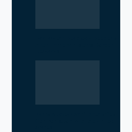
Parliament Deadlock Deepens
After Prime Minister’s Border
Remarks
Iran’s Nuclear Shift Intensifies
Confrontation with the United
States