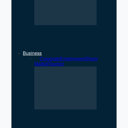
NEPSE Gains 27 Points as
Market Turnover Increases
Business
All
Corporate
Employment
Share
Market
Tourism
NEPSE Gains 27 Points as
Market Turnover Increases