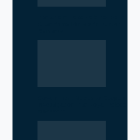
Parliament Deadlock Deepens
After Prime Minister’s Border
Remarks
Government Moves to Reopen
Investigation into Royal Palace
Massacre