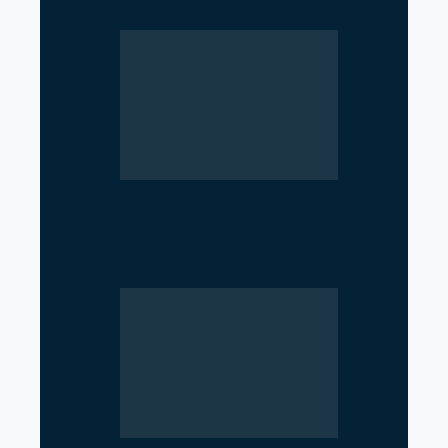
Near Hormuz
Iran’s Nuclear Shift Intensifies
Confrontation with the United
States