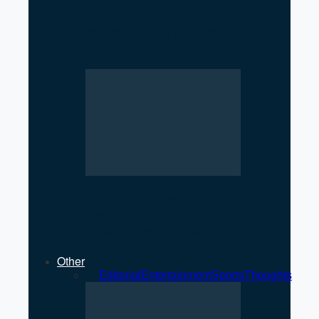
Iran–Russia Alliance
Reshaping Global Power
Dynamics
NATO at a Crossroads: U.S.
Transactional Diplomacy
Strains Traditional Alliances
Other
All
Editorial
Entertainment
Sports
Thoughts