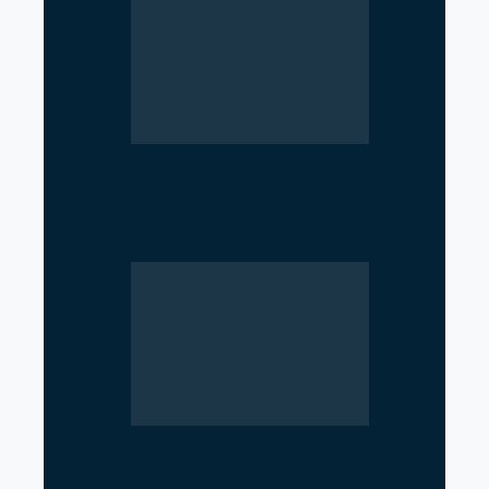
NCP Opposes Ban on Student
Unions in Schools and
Colleges
Top 7 IT Learning Centers in
Gandaki Province