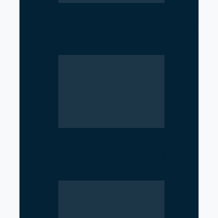
From Nurse to Minister: Nisha
Mehta Takes Charge of Nepal’s
Health…
Argentina Withdraws from
WHO, Raising Concerns Over
Global Health Cooperation