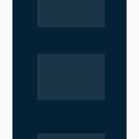
SciTech Society PNC Holds
Public Speaking Workshop
Rise of Government Apps
Sparks Debate Over Nepal’s
Super App Vision