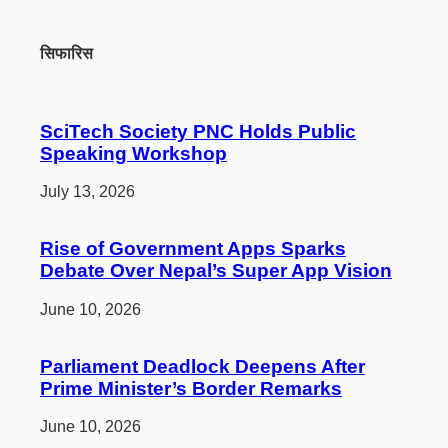
सिफारिस
SciTech Society PNC Holds Public
Speaking Workshop
July 13, 2026
Rise of Government Apps Sparks
Debate Over Nepal’s Super App Vision
June 10, 2026
Parliament Deadlock Deepens After
Prime Minister’s Border Remarks
June 10, 2026