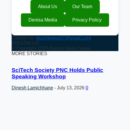
About Us
Our Team
Denisa Media
Privacy Policy
Contact us:
recentnews57@gmail.com
FOLLOW US
© Copyright 2025 Recent News Nepal
MORE STORIES
SciTech Society PNC Holds Public
Speaking Workshop
Dinesh Lamichhane
-
July 13, 2026
0