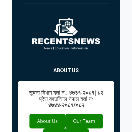
ABOUT US
सूचना विभाग दर्ता नं.:
४७३१-२०८१|८२
प्रेस काउन्सिल नेपाल दर्ता नंः
४७४४-२०८१/०८२
About Us
Our Team