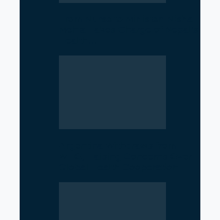
From Nurse to Minister: Nisha
Mehta Takes Charge of Nepal’s
Health…
Argentina Withdraws from
WHO, Raising Concerns Over
Global Health Cooperation