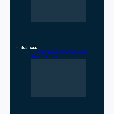
NEPSE Gains 27 Points as
Market Turnover Increases
Business
All
Corporate
Employment
Share
Market
Tourism
NEPSE Gains 27 Points as
Market Turnover Increases