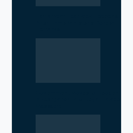
Parliament Deadlock Deepens
After Prime Minister’s Border
Remarks
Government Moves to Reopen
Investigation into Royal Palace
Massacre