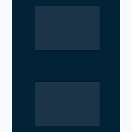
Geopolitical Struggle
Intensifies in the Strait of
Hormuz as US, Iran,…