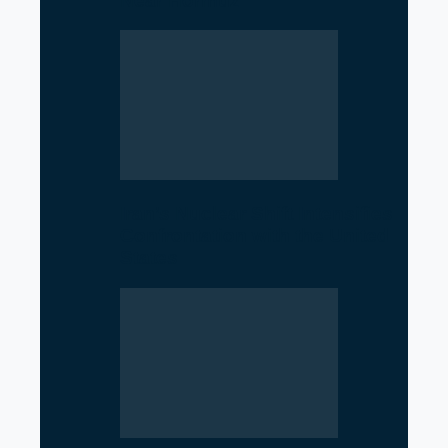
Near Hormuz
Iran’s Nuclear Shift Intensifies
Confrontation with the United
States