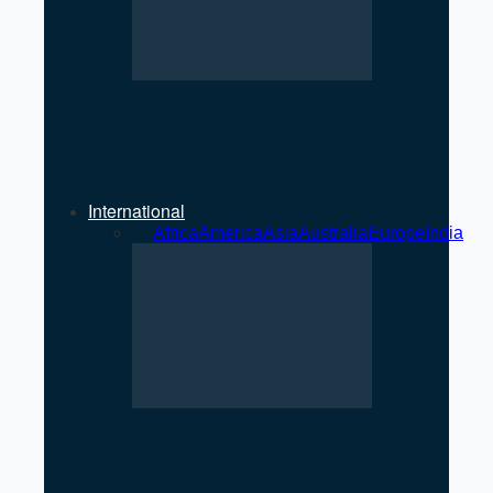
International Condom Day
Observed in Pokhara: Focus
on Safe and Awareness
International
All
Africa
America
Asia
Australia
Europe
India
US Strikes Qeshm Island After
Apache Helicopter Incident