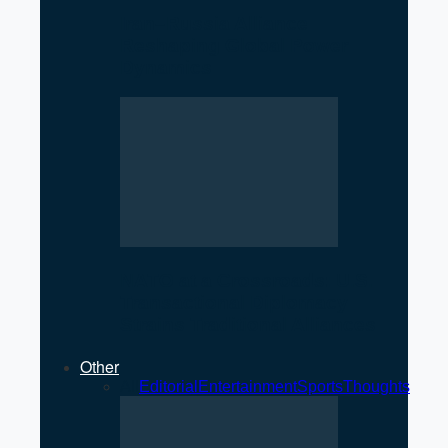
Iran–Russia Alliance
Reshaping Global Power
Dynamics
NATO at a Crossroads: U.S.
Transactional Diplomacy
Strains Traditional Alliances
Other
All
Editorial
Entertainment
Sports
Thoughts