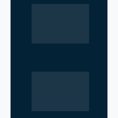
Iran–Russia Alliance
Reshaping Global Power
Dynamics