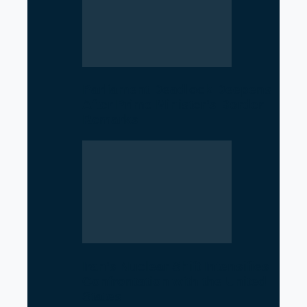
Parliament Deadlock Deepens
After Prime Minister’s Border
Remarks
Iran’s Nuclear Shift Intensifies
Confrontation with the United
States