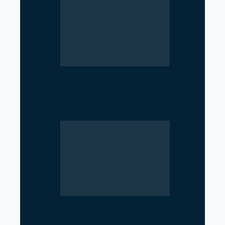
NCP Opposes Ban on Student
Unions in Schools and
Colleges
Top 7 IT Learning Centers in
Gandaki Province