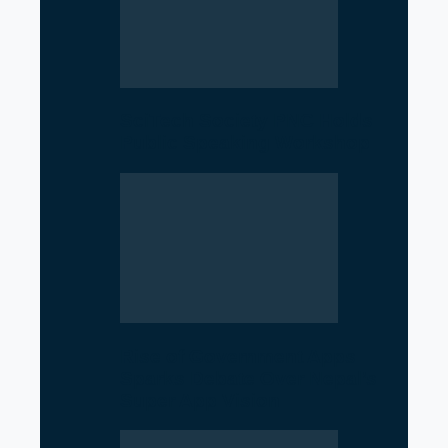
SciTech Society PNC Holds
Public Speaking Workshop
Rise of Government Apps
Sparks Debate Over Nepal’s
Super App Vision