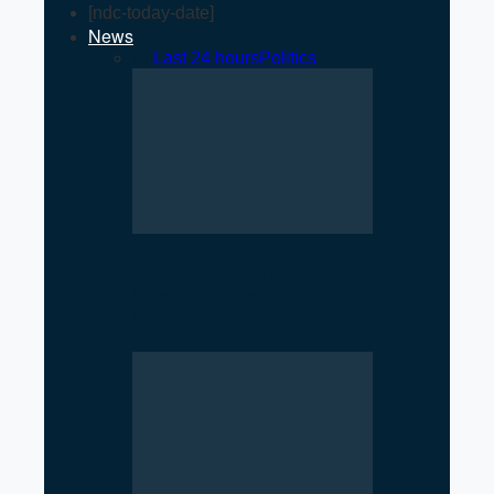
[ndc-today-date]
News
All
Last 24 hours
Politics
Rise of Government Apps
Sparks Debate Over Nepal’s
Super App Vision