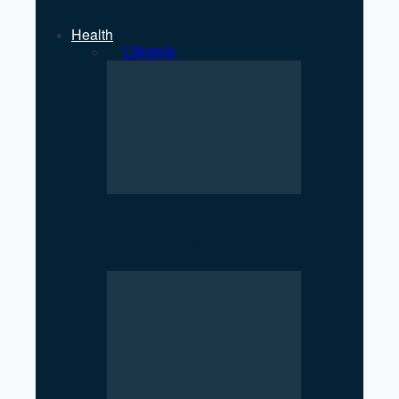
Health
All
Lifestyle
Oil Crisis Threatens Medicine
Supply Chain in Nepal