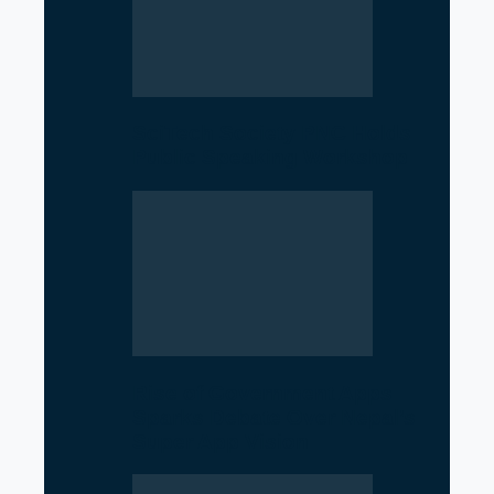
SciTech Society PNC Holds
Public Speaking Workshop
Rise of Government Apps
Sparks Debate Over Nepal’s
Super App Vision