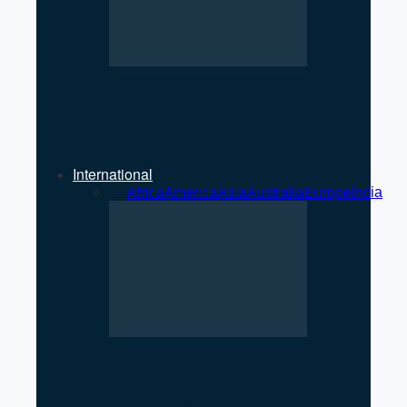
International Condom Day
Observed in Pokhara: Focus
on Safe and Awareness
International
All
Africa
America
Asia
Australia
Europe
India
US Strikes Qeshm Island After
Apache Helicopter Incident