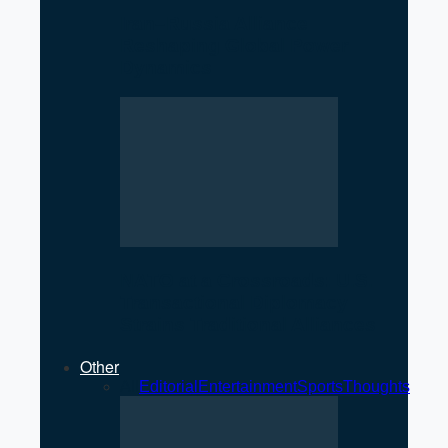
Iran–Russia Alliance
Reshaping Global Power
Dynamics
NATO at a Crossroads: U.S.
Transactional Diplomacy
Strains Traditional Alliances
Other
All
Editorial
Entertainment
Sports
Thoughts