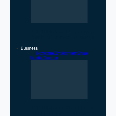
NEPSE Gains 27 Points as
Market Turnover Increases
Business
All
Corporate
Employment
Share
Market
Tourism
NEPSE Gains 27 Points as
Market Turnover Increases