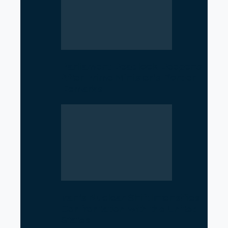
Parliament Deadlock Deepens
After Prime Minister’s Border
Remarks
Iran’s Nuclear Shift Intensifies
Confrontation with the United
States