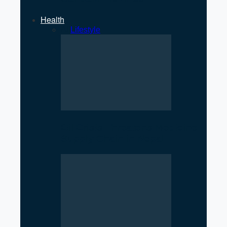
Health
All
Lifestyle
Oil Crisis Threatens Medicine
Supply Chain in Nepal