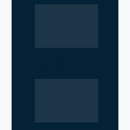
Iran–Russia Alliance
Reshaping Global Power
Dynamics