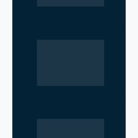
Parliament Deadlock Deepens
After Prime Minister’s Border
Remarks
Government Moves to Reopen
Investigation into Royal Palace
Massacre