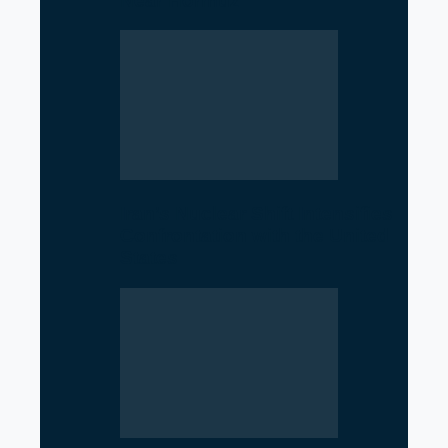
Near Hormuz
Iran’s Nuclear Shift Intensifies
Confrontation with the United
States