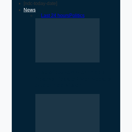
[ndc-today-date]
News
All
Last 24 hours
Politics
Rise of Government Apps
Sparks Debate Over Nepal’s
Super App Vision