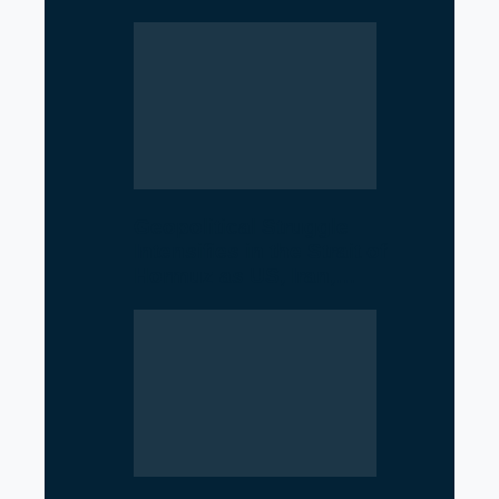
Geopolitical Struggle
Intensifies in the Strait of
Hormuz as US, Iran,…