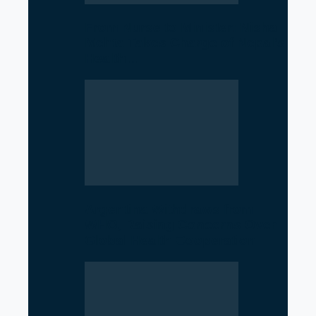
From Nurse to Minister: Nisha
Mehta Takes Charge of Nepal’s
Health…
Argentina Withdraws from
WHO, Raising Concerns Over
Global Health Cooperation