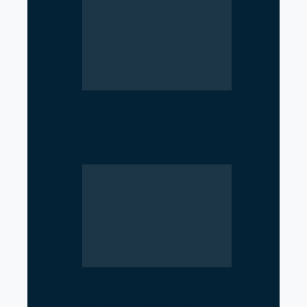
NCP Opposes Ban on Student
Unions in Schools and
Colleges
Top 7 IT Learning Centers in
Gandaki Province