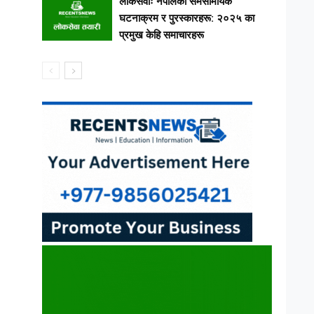
लोकसेवाः नेपालका समसामयिक
घटनाक्रम र पुरस्कारहरू: २०२५ का
प्रमुख केहि समाचारहरू