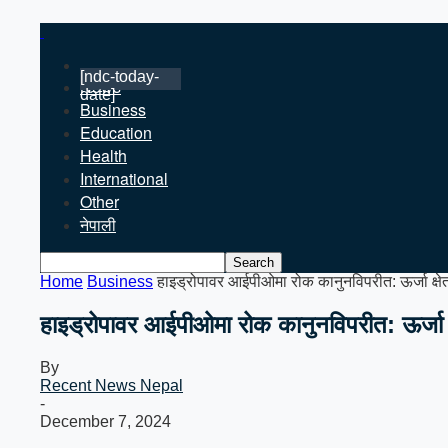
[ndc-today-
News
date]
Business
Education
Health
International
Other
नेपाली
Home
Business
हाइड्रोपावर आईपीओमा रोक कानुनविपरीत: ऊर्जा क्षेत्
हाइड्रोपावर आईपीओमा रोक कानुनविपरीत: ऊर्जा क्ष
By
Recent News Nepal
-
December 7, 2024