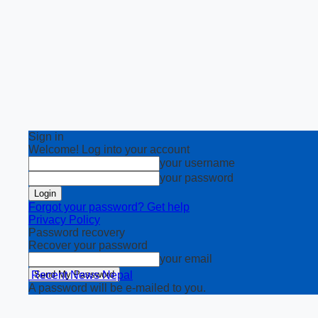
Sign in
Welcome! Log into your account
your username
your password
Forgot your password? Get help
Privacy Policy
Password recovery
Recover your password
your email
Recent News Nepal
A password will be e-mailed to you.