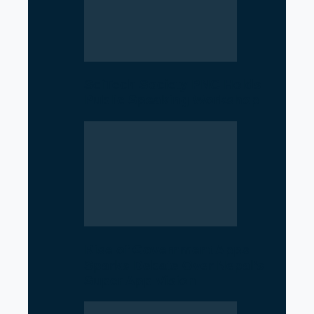
SciTech Society PNC Holds
Public Speaking Workshop
Rise of Government Apps
Sparks Debate Over Nepal’s
Super App Vision