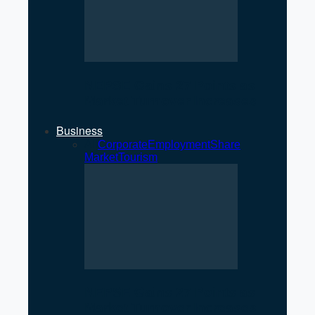
NEPSE Gains 27 Points as
Market Turnover Increases
Business
All
Corporate
Employment
Share
Market
Tourism
NEPSE Gains 27 Points as
Market Turnover Increases