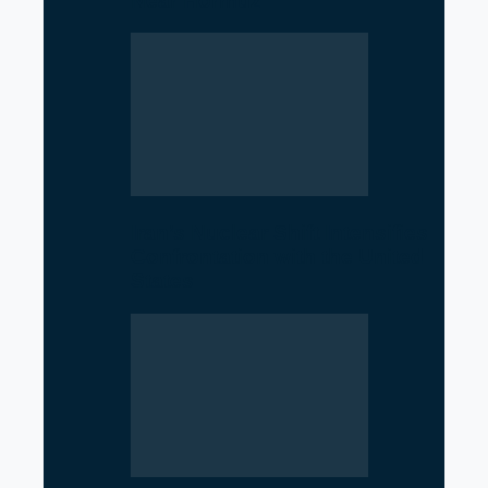
Near Hormuz
Iran’s Nuclear Shift Intensifies
Confrontation with the United
States