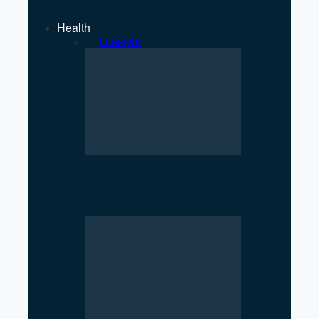
Health
All
Lifestyle
Oil Crisis Threatens Medicine
Supply Chain in Nepal