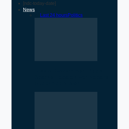
[ndc-today-date]
News
All
Last 24 hours
Politics
Rise of Government Apps
Sparks Debate Over Nepal’s
Super App Vision