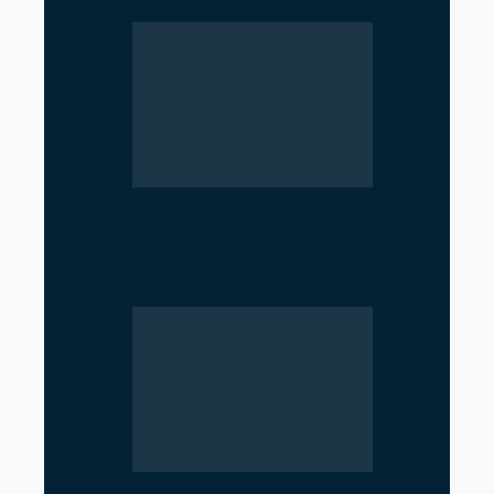
Geopolitical Struggle
Intensifies in the Strait of
Hormuz as US, Iran,…