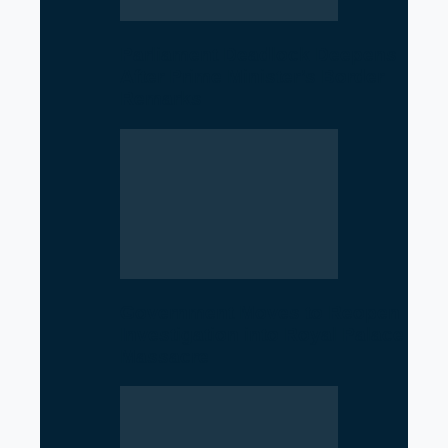
Parliament Deadlock Deepens
After Prime Minister’s Border
Remarks
Government Moves to Reopen
Investigation into Royal Palace
Massacre