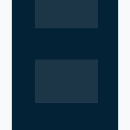
Parliament Deadlock Deepens
After Prime Minister’s Border
Remarks
Iran’s Nuclear Shift Intensifies
Confrontation with the United
States