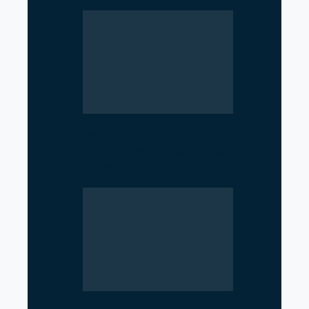
Iran–Russia Alliance
Reshaping Global Power
Dynamics