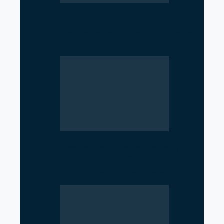
From Nurse to Minister: Nisha
Mehta Takes Charge of Nepal’s
Health…
Argentina Withdraws from
WHO, Raising Concerns Over
Global Health Cooperation