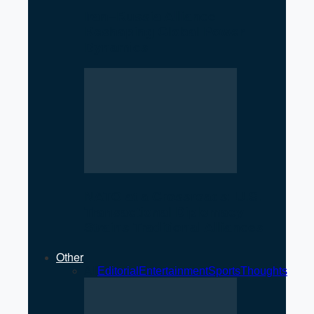
Iran–Russia Alliance
Reshaping Global Power
Dynamics
NATO at a Crossroads: U.S.
Transactional Diplomacy
Strains Traditional Alliances
Other
All
Editorial
Entertainment
Sports
Thoughts