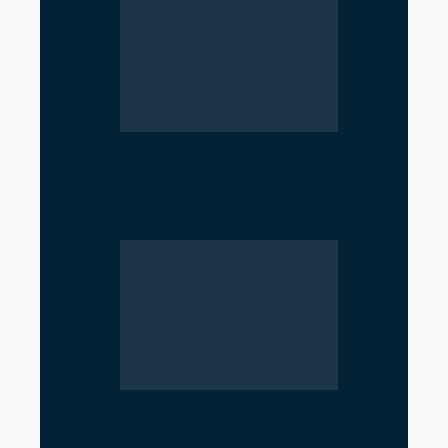
NCP Opposes Ban on Student
Unions in Schools and
Colleges
Top 7 IT Learning Centers in
Gandaki Province