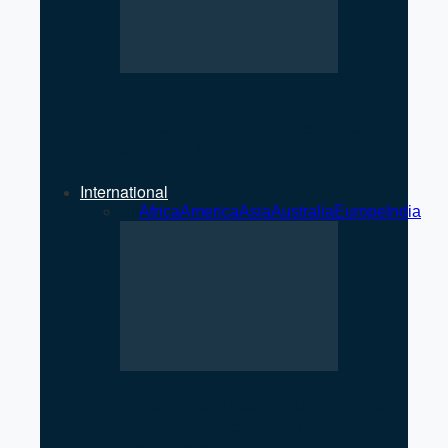
International Condom Day
Observed in Pokhara: Focus
on Safe and Awareness
International
All
Africa
America
Asia
Australia
Europe
India
US Strikes Qeshm Island After
Apache Helicopter Incident