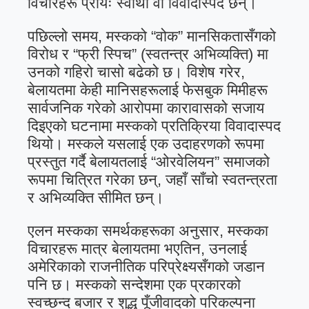
विचारहरू प्रायः स्वार्थी वा विवादास्पद छन्।
पछिल्लो समय, मस्कको “वोक” मानसिकतासँगको
विरोध र “फ्री स्पिच” (स्वतन्त्र अभिव्यक्ति) मा
उनको गहिरो चासो बढेको छ। विशेष गरेर,
बेलायतमा केही मानिसहरूलाई फेसबुक मिमीहरू
सार्वजनिक गरेको आरोपमा कारावासको सजाय
दिइएको घटनामा मस्कको प्रतिक्रिया विवादास्पद
थियो। मस्कले यसलाई एक उदाहरणको रूपमा
प्रस्तुत गर्दै बेलायतलाई “ओरवेलियन” समाजको
रूपमा चित्रित गरेका छन्, जहाँ साँचो स्वतन्त्रता
र अभिव्यक्ति सीमित छन्।
एलन मस्कका समर्थकहरूका अनुसार, मस्कका
विचारहरू मात्र बेलायतमा भएतिन, उनलाई
अमेरिकाको राजनीतिक परिप्रेक्ष्यसँगको जडान
पनि छ। मस्कको सन्देशमा एक प्रकारको
स्वच्छन्द बजार र शुद्ध पूँजीवादको परिकल्पना