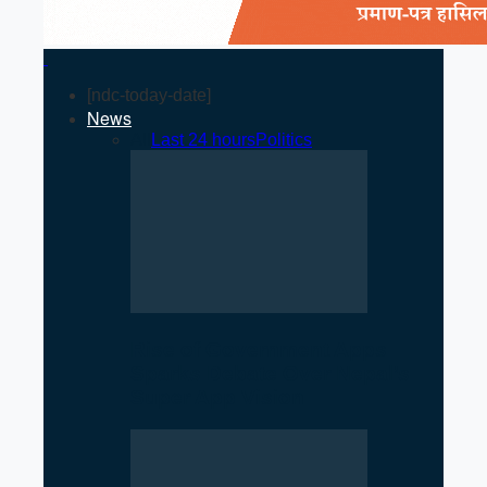
[ndc-today-date]
News
All
Last 24 hours
Politics
Rise of Government Apps
Sparks Debate Over Nepal’s
Super App Vision