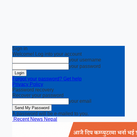
Sign in
Welcome! Log into your account
your username
your password
Forgot your password? Get help
Privacy Policy
Password recovery
Recover your password
your email
A password will be e-mailed to you.
Recent News Nepal