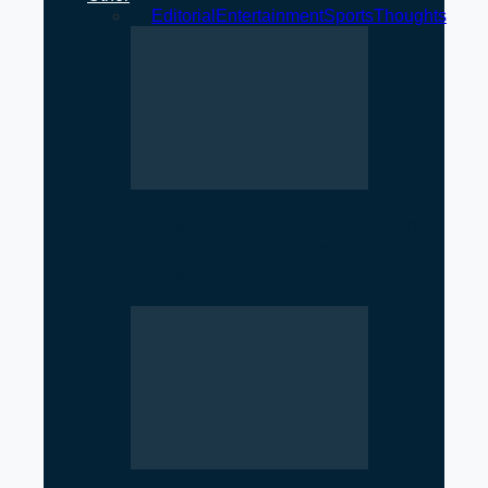
All
Editorial
Entertainment
Sports
Thoughts
Parliament Deadlock Deepens
After Prime Minister’s Border
Remarks