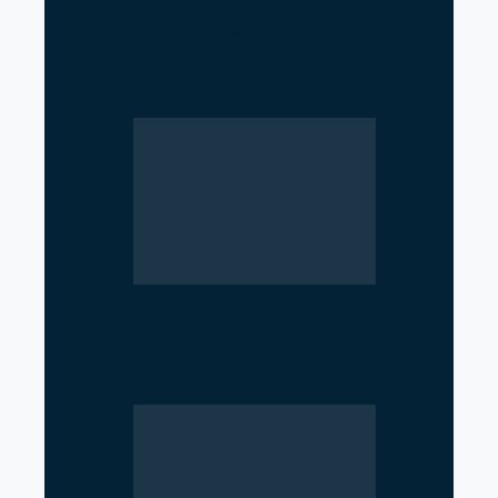
US Strikes Qeshm Island After
Apache Helicopter Incident
Near Hormuz
Iran’s Nuclear Shift Intensifies
Confrontation with the United
States