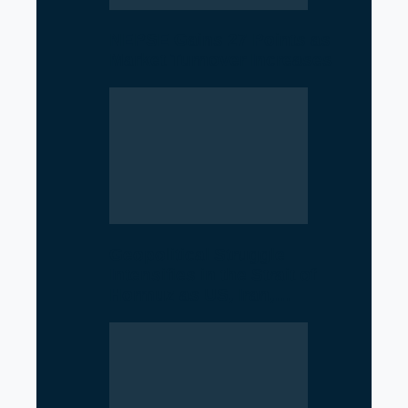
NEPSE Gains 27 Points as
Market Turnover Increases
Geopolitical Struggle
Intensifies in the Strait of
Hormuz as US, Iran,…