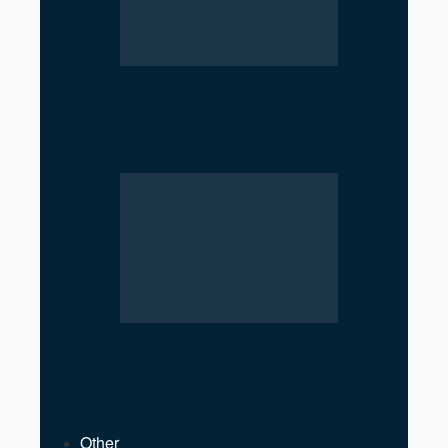
Iran–Russia Alliance
Reshaping Global Power
Dynamics
NATO at a Crossroads: U.S.
Transactional Diplomacy
Strains Traditional Alliances
Other