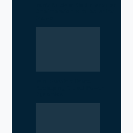
Iran’s Nuclear Shift Intensifies
Confrontation with the United
States
Iran–Russia Alliance
Reshaping Global Power
Dynamics