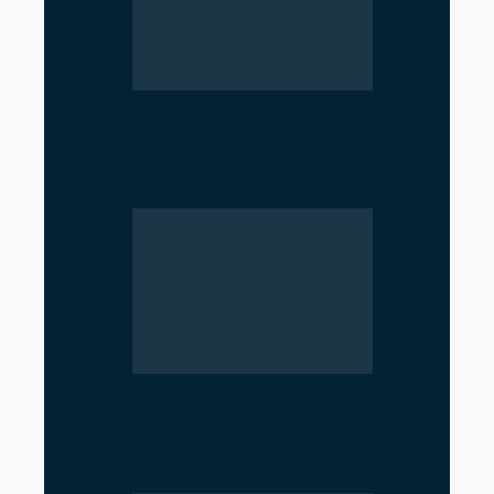
From Nurse to Minister: Nisha
Mehta Takes Charge of Nepal’s
Health…
Argentina Withdraws from
WHO, Raising Concerns Over
Global Health Cooperation