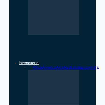
International Condom Day
Observed in Pokhara: Focus
on Safe and Awareness
International
All
Africa
America
Asia
Australia
Europe
India