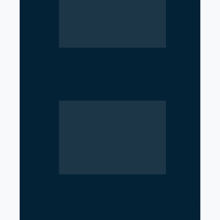
Parliament Deadlock Deepens
After Prime Minister’s Border
Remarks
Government Moves to Reopen
Investigation into Royal Palace
Massacre