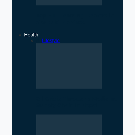
Top 7 IT Learning Centers in
Gandaki Province
Health
All
Lifestyle
Oil Crisis Threatens Medicine
Supply Chain in Nepal