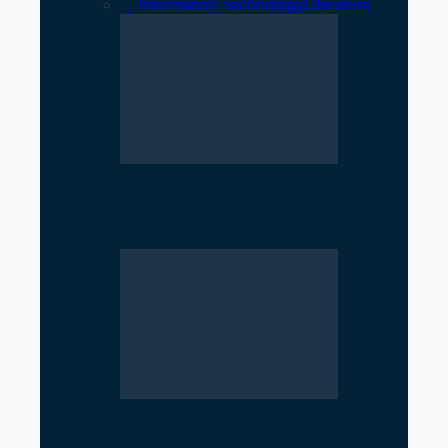
All
Information Technology
Literature
SciTech Society PNC Holds
Public Speaking Workshop
Rise of Government Apps