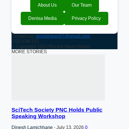
About Us
Our Team
Denisa Media
Privacy Policy
Contact us:
recentnews57@gmail.com
FOLLOW US
© Copyright 2025 Recent News Nepal
MORE STORIES
SciTech Society PNC Holds Public
Speaking Workshop
Dinesh Lamichhane
-
July 13, 2026
0