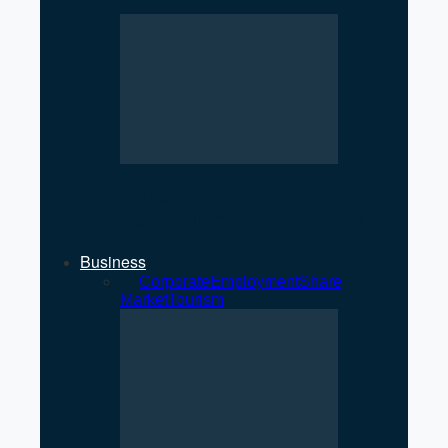
NEPSE Gains 27 Points as
Market Turnover Increases
Business
All
Corporate
Employment
Share
Market
Tourism