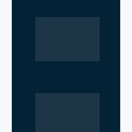
Sparks Debate Over Nepal’s
Super App Vision
NCP Opposes Ban on Student
Unions in Schools and
Colleges