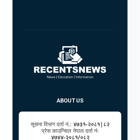
ABOUT US
सूचना विभाग दर्ता नं.:
४७३१-२०८१|८२
प्रेस काउन्सिल नेपाल दर्ता नंः
४७४४-२०८१/०८२