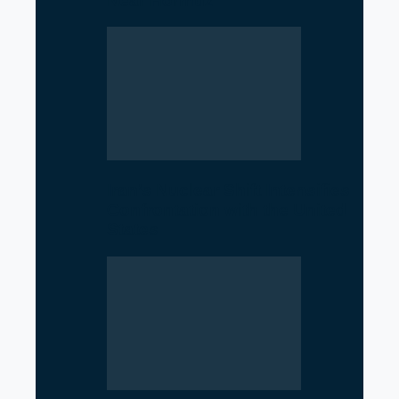
Near Hormuz
Iran’s Nuclear Shift Intensifies
Confrontation with the United
States