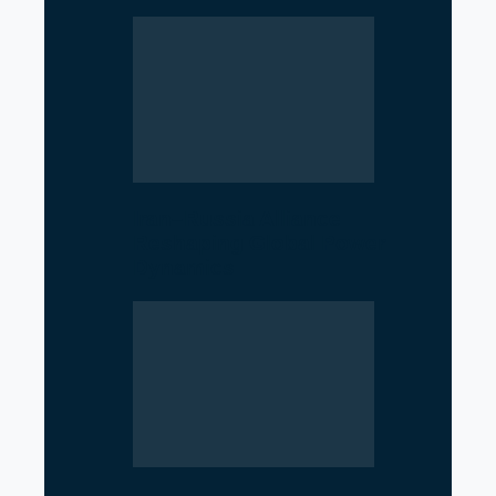
Iran–Russia Alliance
Reshaping Global Power
Dynamics