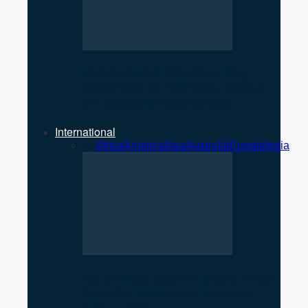
International Condom Day
Observed in Pokhara: Focus
on Safe and Awareness
International
All
Africa
America
Asia
Australia
Europe
India
US Strikes Qeshm Island After
Apache Helicopter Incident