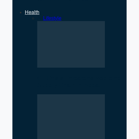
Health
All
Lifestyle
Oil Crisis Threatens Medicine
Supply Chain in Nepal