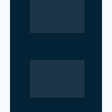
NCP Opposes Ban on Student
Unions in Schools and
Colleges
Top 7 IT Learning Centers in
Gandaki Province