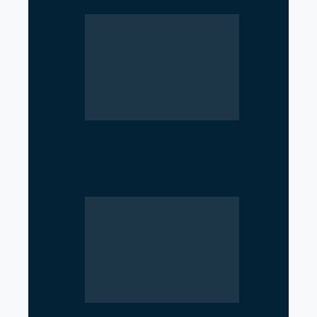
Geopolitical Struggle
Intensifies in the Strait of
Hormuz as US, Iran,…