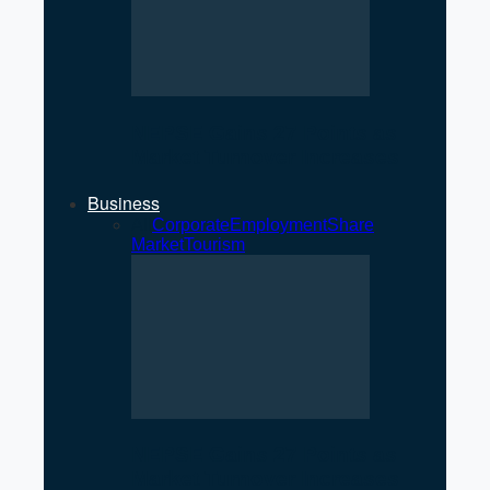
NEPSE Gains 27 Points as
Market Turnover Increases
Business
All
Corporate
Employment
Share
Market
Tourism
NEPSE Gains 27 Points as
Market Turnover Increases