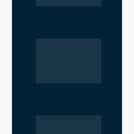
Parliament Deadlock Deepens
After Prime Minister’s Border
Remarks
Government Moves to Reopen
Investigation into Royal Palace
Massacre