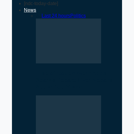
[ndc-today-date]
News
All
Last 24 hours
Politics
Rise of Government Apps
Sparks Debate Over Nepal’s
Super App Vision