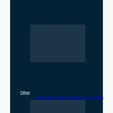
Iran–Russia Alliance
Reshaping Global Power
Dynamics
NATO at a Crossroads: U.S.
Transactional Diplomacy
Strains Traditional Alliances
Other
All
Editorial
Entertainment
Sports
Thoughts