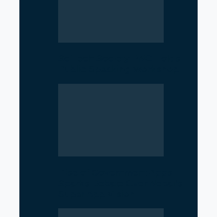
SciTech Society PNC Holds
Public Speaking Workshop
Rise of Government Apps
Sparks Debate Over Nepal’s
Super App Vision