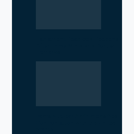
Parliament Deadlock Deepens
After Prime Minister’s Border
Remarks
Iran’s Nuclear Shift Intensifies
Confrontation with the United
States