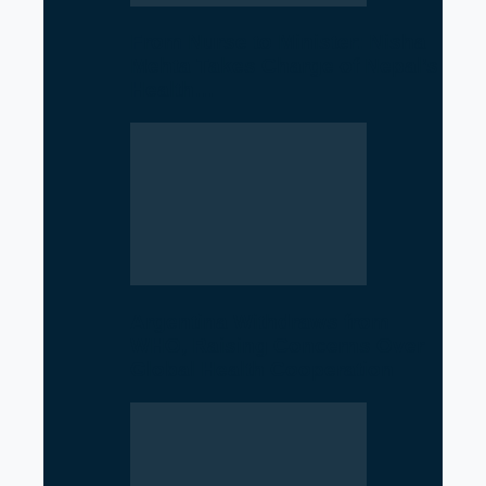
From Nurse to Minister: Nisha
Mehta Takes Charge of Nepal’s
Health…
Argentina Withdraws from
WHO, Raising Concerns Over
Global Health Cooperation