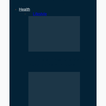
Health
All
Lifestyle
Oil Crisis Threatens Medicine
Supply Chain in Nepal