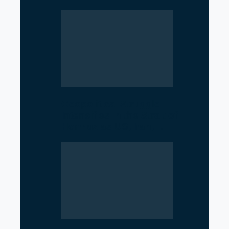
Geopolitical Struggle
Intensifies in the Strait of
Hormuz as US, Iran,…