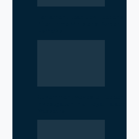
Parliament Deadlock Deepens
After Prime Minister’s Border
Remarks
Government Moves to Reopen
Investigation into Royal Palace
Massacre