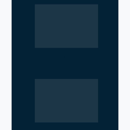
Iran–Russia Alliance
Reshaping Global Power
Dynamics