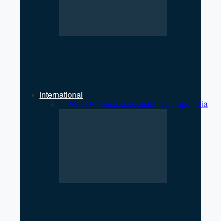
International Condom Day
Observed in Pokhara: Focus
on Safe and Awareness
International
All
Africa
America
Asia
Australia
Europe
India
US Strikes Qeshm Island After
Apache Helicopter Incident