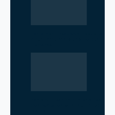
Parliament Deadlock Deepens
After Prime Minister’s Border
Remarks
Iran’s Nuclear Shift Intensifies
Confrontation with the United
States