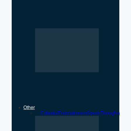
Iran–Russia Alliance
Reshaping Global Power
Dynamics
NATO at a Crossroads: U.S.
Transactional Diplomacy
Strains Traditional Alliances
Other
All
Editorial
Entertainment
Sports
Thoughts