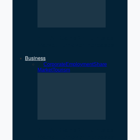
NEPSE Gains 27 Points as
Market Turnover Increases
Business
All
Corporate
Employment
Share
Market
Tourism
NEPSE Gains 27 Points as
Market Turnover Increases