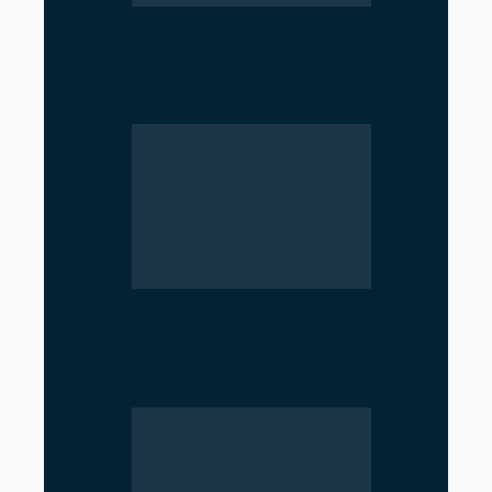
From Nurse to Minister: Nisha
Mehta Takes Charge of Nepal’s
Health…
Argentina Withdraws from
WHO, Raising Concerns Over
Global Health Cooperation