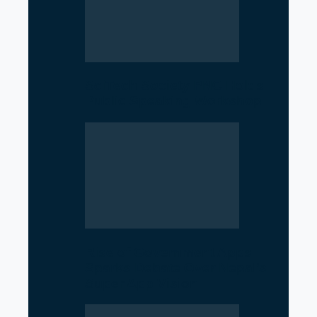
SciTech Society PNC Holds
Public Speaking Workshop
Rise of Government Apps
Sparks Debate Over Nepal’s
Super App Vision