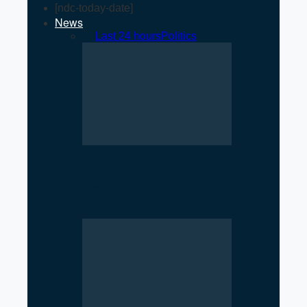
[ndc-today-date]
News
All
Last 24 hours
Politics
Rise of Government Apps
Sparks Debate Over Nepal’s
Super App Vision