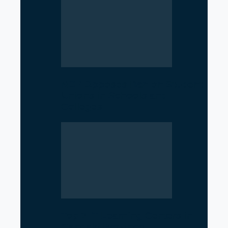
NCP Opposes Ban on Student
Unions in Schools and
Colleges
Top 7 IT Learning Centers in
Gandaki Province