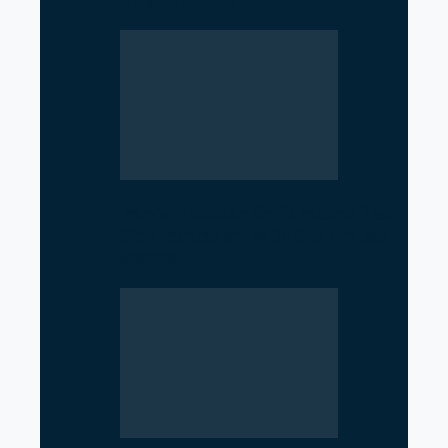
Near Hormuz
Iran’s Nuclear Shift Intensifies
Confrontation with the United
States