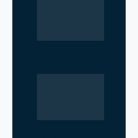
NCP Opposes Ban on Student
Unions in Schools and
Colleges
Top 7 IT Learning Centers in
Gandaki Province