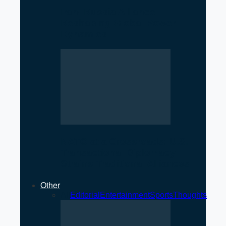
Iran–Russia Alliance
Reshaping Global Power
Dynamics
NATO at a Crossroads: U.S.
Transactional Diplomacy
Strains Traditional Alliances
Other
All
Editorial
Entertainment
Sports
Thoughts