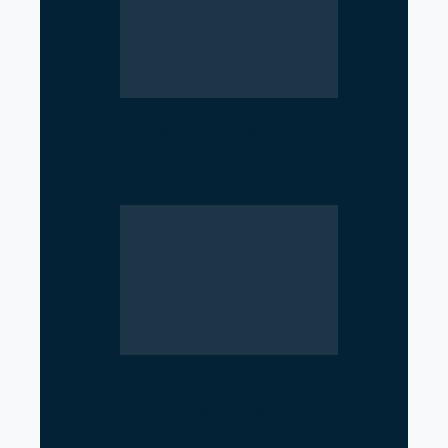
Parliament Deadlock Deepens
After Prime Minister’s Border
Remarks
Iran’s Nuclear Shift Intensifies
Confrontation with the United
States