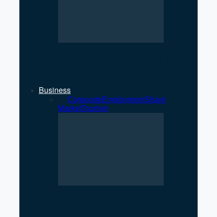
NEPSE Gains 27 Points as
Market Turnover Increases
Business
All
Corporate
Employment
Share
Market
Tourism
NEPSE Gains 27 Points as
Market Turnover Increases