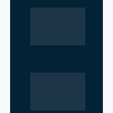
Near Hormuz
Iran’s Nuclear Shift Intensifies
Confrontation with the United
States