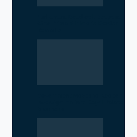
Parliament Deadlock Deepens
After Prime Minister’s Border
Remarks
Government Moves to Reopen
Investigation into Royal Palace
Massacre