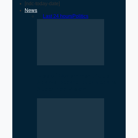
[ndc-today-date]
News
All
Last 24 hours
Politics
Rise of Government Apps
Sparks Debate Over Nepal’s
Super App Vision