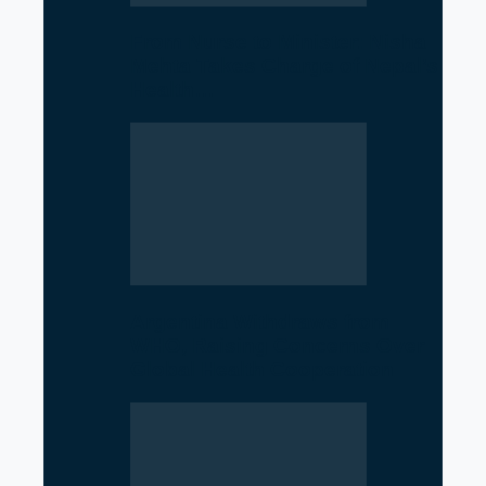
From Nurse to Minister: Nisha
Mehta Takes Charge of Nepal’s
Health…
Argentina Withdraws from
WHO, Raising Concerns Over
Global Health Cooperation