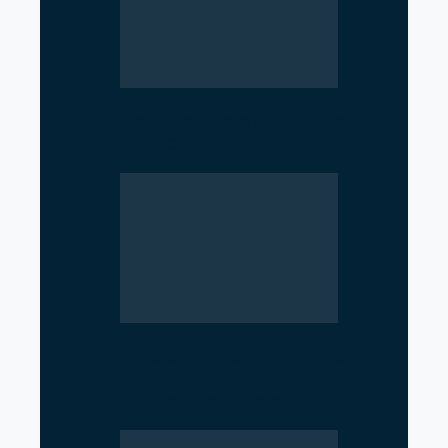
SciTech Society PNC Holds
Public Speaking Workshop
Rise of Government Apps
Sparks Debate Over Nepal’s
Super App Vision