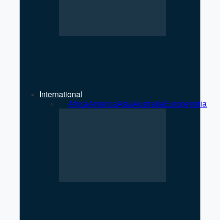
International Condom Day
Observed in Pokhara: Focus
on Safe and Awareness
International
All
Africa
America
Asia
Australia
Europe
India
US Strikes Qeshm Island After
Apache Helicopter Incident