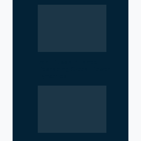
Iran–Russia Alliance
Reshaping Global Power
Dynamics