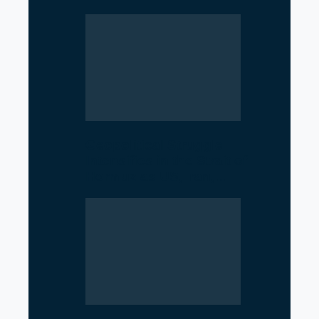
Geopolitical Struggle
Intensifies in the Strait of
Hormuz as US, Iran,…