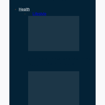
Health
All
Lifestyle
Oil Crisis Threatens Medicine
Supply Chain in Nepal