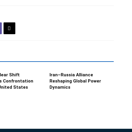
lear Shift
Iran–Russia Alliance
es Confrontation
Reshaping Global Power
United States
Dynamics