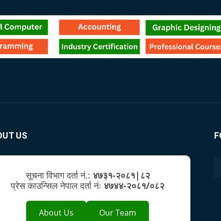
OUT US
F
सूचना विभाग दर्ता नं.:
४७३१-२०८१|८२
प्रेस काउन्सिल नेपाल दर्ता नंः
४७४४-२०८१/०८२
About Us
Our Team