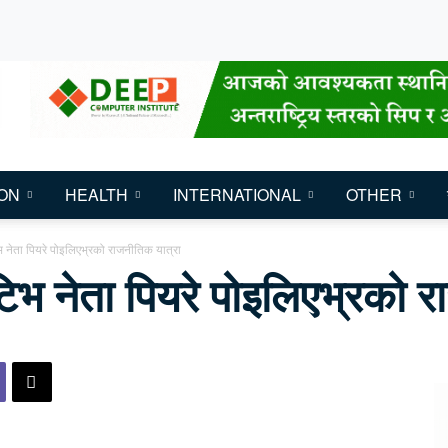
ON
HEALTH
INTERNATIONAL
OTHER
 नेता पियरे पोइलिएभ्रको राजनीतिक यात्रा
िभ नेता पियरे पोइलिएभ्रको र